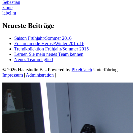
Sebastian
z.one
label.m
Neueste Beiträge
Saison Frühjahr/Sommer 2016
Frisurenmode Herbst/Winter 2015-16
Trendkollektion Frühjahr/Sommer 2015
Lernen Sie mein neues Team kennen
Neues Teammitglied
© 2026 Haarstudio B. - Powered by
PixelCatch
Unterföhring |
Impressum
|
Administration
|