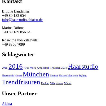
Kontakt
Brigitte Landinger:
+49 89 133 654
info@haarstudio-shiatsu.de
Marina Böhm:
+49 89 189 856 64
Roswitha von Zitzewitz:
+49 8856 7099
Schlagwörter
2016
Haarstudio
2015
After Work
Arnulfstraße
Frisuren 2015
München
Haartrends
Herbst
Shiatsu
Shiatsu München
Styling
Trendfrisuren
Umbau
Webpräsenz
Winter
Unser Partner
Alcina