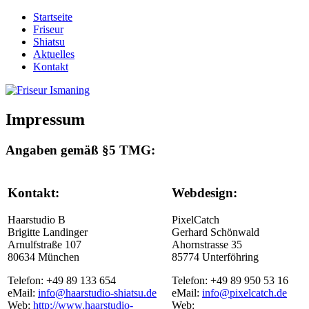
Startseite
Friseur
Shiatsu
Aktuelles
Kontakt
Impressum
Angaben gemäß §5 TMG:
Kontakt:
Webdesign:
Haarstudio B
PixelCatch
Brigitte Landinger
Gerhard Schönwald
Arnulfstraße 107
Ahornstrasse 35
80634 München
85774 Unterföhring
Telefon: +49 89 133 654
Telefon: +49 89 950 53 16
eMail:
info@haarstudio-shiatsu.de
eMail:
info@pixelcatch.de
Web:
http://www.haarstudio-
Web: