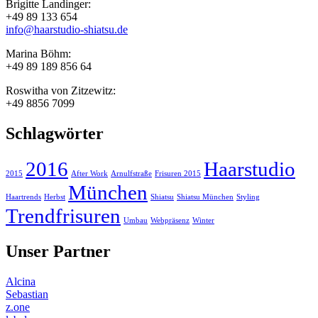
Brigitte Landinger:
+49 89 133 654
info@haarstudio-shiatsu.de
Marina Böhm:
+49 89 189 856 64
Roswitha von Zitzewitz:
+49 8856 7099
Schlagwörter
2016
Haarstudio
2015
After Work
Arnulfstraße
Frisuren 2015
München
Haartrends
Herbst
Shiatsu
Shiatsu München
Styling
Trendfrisuren
Umbau
Webpräsenz
Winter
Unser Partner
Alcina
Sebastian
z.one